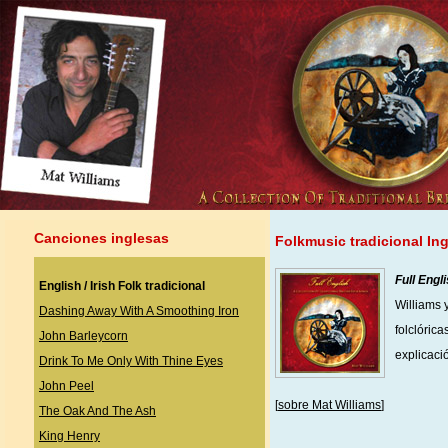
Canciones inglesas
Folkmusic tradicional In
Full Engl
English / Irish Folk
tradicional
Williams 
Dashing Away With A Smoothing Iron
folclóric
John Barleycorn
explicació
Drink To Me Only With Thine Eyes
John Peel
[
sobre Mat Williams
]
The Oak And The Ash
King Henry