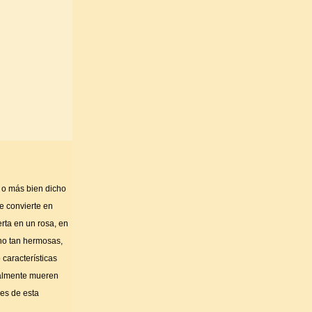
s o más bien dicho
se convierte en
rta en un rosa, en
 no tan hermosas,
 características
inalmente mueren
les de esta