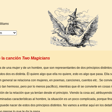
illiams
e la canción
Two Magicians
ata de una mujer y de un hombre, que son representantes de dos principios distinto
tos dos es distinta. Él quiere algo que ella no quiere, esto es algo que pasa. Ella 
n general se relaciona con mujeres, en poemas, canciones, cuentos etc.. Se convie
(no tan hermoso, pero por lo menos pacífico), mientras que él se convierte en cosas
ón de la relación que ya tenían desde el principio. Viendo la cosa así, atribuyendo
rminadas características al hombre, la situación es un poco complicada, porque f
 puede nacer de estos dos principios distintos. No vamos a entrar aquí en los detal
no piense lo que le da la gana.