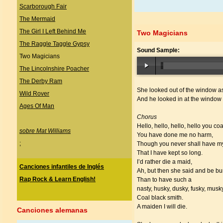
Scarborough Fair
The Mermaid
The Girl I Left Behind Me
Two Magicians
The Raggle Taggle Gypsy
Sound Sample:
Two Magicians
The Lincolnshire Poacher
The Derby Ram
She looked out of the window as
Wild Rover
And he looked in at the window a
Ages Of Man
Chorus
Hello, hello, hello, hello you coa
sobre Mat Williams
You have done me no harm,
;
Though you never shall have 
That I have kept so long.
I’d rather die a maid,
Canciones infantiles de Inglés
Ah, but then she said and be bur
Rap Rock & Learn English!
Than to have such a
nasty, husky, dusky, fusky, musk
Coal black smith.
A maiden I will die.
Canciones alemanas