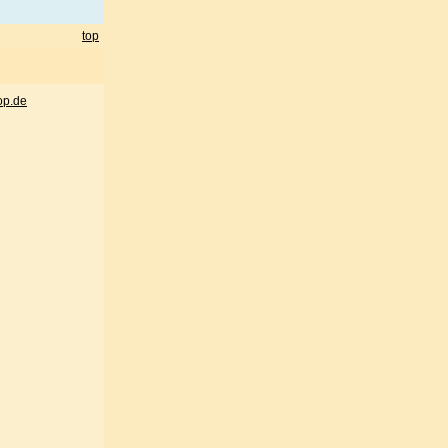
top
op.de