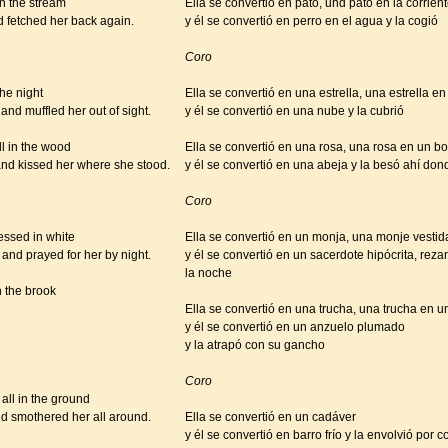
n the stream
Ella se convertió en pato, und pato en la corrien
 fetched her back again.
y él se convertió en perro en el agua y la cogió
Coro
the night
Ella se convertió en una estrella, una estrella e
nd muffled her out of sight.
y él se convertió en una nube y la cubrió
l in the wood
Ella se convertió en una rosa, una rosa en un b
d kissed her where she stood.
y él se convertió en una abeja y la besó ahí do
Coro
essed in white
Ella se convertió en un monja, una monje vestid
and prayed for her by night.
y él se convertió en un sacerdote hipócrita, reza
la noche
n the brook
Ella se convertió en una trucha, una trucha en u
y él se convertió en un anzuelo plumado
y la atrapó con su gancho
Coro
all in the ground
d smothered her all around.
Ella se convertió en un cadáver
y él se convertió en barro frío y la envolvió por 