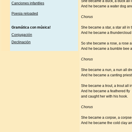
She became a duck, a duck all i
Canciones infantiles
And he became a water dog and
Poesia reloaded
Chorus
Gramática con música
!
She became a star, a star all in 
And he became a thundercloud a
Conjugación
Declinación
So she became a rose, a rose al
And he became a bumble bee an
Chorus
She became a nun, a nun all dr
And he became a canting priest 
She became a trout, a trout all i
And he became a feathered fly
and caught her with his hook.
Chorus
She became a corpse, a corpse 
And he became the cold clay an