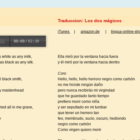
Traduccion: Los dos mágicos
iTunes
|
amazon.de
|
lingua-online-sh
00:00
/
02:30
 white as any milk,
Ella miró por la ventana hacia fuera
s black as any silk.
y él miró por la ventana hacia dentro
Coro
l black smith,
Hello, hello, hello herroro negro como carbón
no me hiciste ningún daño
my maidenhead
pero nunca recibirás mi virgindad
que he guardado tanto tiempo
prefiero morir como niña
ied all in me grave,
y ser sepultado en mi tumbar
que tener un herrero tan
y
feo, membrudo, sucio, oscuro, hediondo
negro como carbón
Como virgen quiero morir