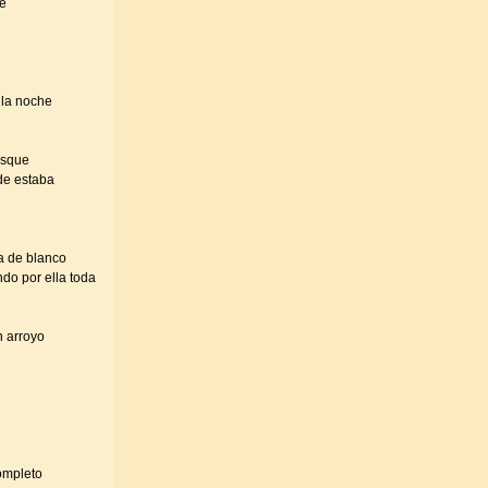
te
n la noche
osque
nde estaba
a de blanco
ndo por ella toda
n arroyo
completo