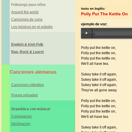
Folksongs para niños
texto en Inglés:
Around the world
Polly Put The Kettle On
Canciones de cuna
ejemplo de voz:
Los músicos en el estudio
English & Irish Folk
Polly put the kettle on,
Rap, Rock & Learn!
Polly put the kettle on,
Polly put the kettle on,
We'll all have tea.
Canciones alemanas
Sukey take it off again,
Sukey take it off again,
Canciones infantiles
Sukey take it off again,
They've all gone away.
Poesia reloaded
Polly put the kettle on,
Polly put the kettle on,
Gramática con música
!
Polly put the kettle on,
Conjugacion
We'll all have tea.
Declinacion
Sukey take it off again,