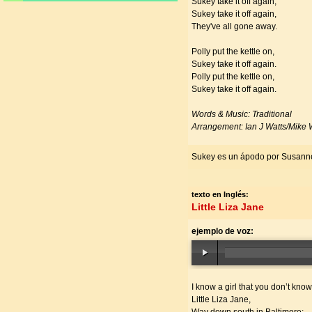
Sukey take it off again,
Sukey take it off again,
They've all gone away.
Polly put the kettle on,
Sukey take it off again.
Polly put the kettle on,
Sukey take it off again.
Words & Music: Traditional
Arrangement: Ian J Watts/Mike 
Sukey es un ápodo por Susanne
texto en Inglés:
Little Liza Jane
ejemplo de voz:
I know a girl that you don’t know
Little Liza Jane,