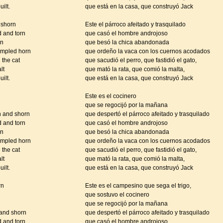
ilt.
que está en la casa, que construyó Jack
d shorn
Este el párroco afeitado y trasquilado
d and torn
que casó el hombre androjoso
rn
que besó la chica abandonada
rumpled horn
que ordeño la vaca con los cuernos acodados
 the cat
que sacudió el perro, que fastidió el gato,
lt
que mató la rata, que comió la malta,
ilt.
que está en la casa, que construyó Jack
Este es el cocinero
que se regocijó por la mañana
n and shorn
que despertó el párroco afeitado y trasquilado
d and torn
que casó el hombre androjoso
rn
que besó la chica abandonada
rumpled horn
que ordeño la vaca con los cuernos acodados
 the cat
que sacudió el perro, que fastidió el gato,
lt
que mató la rata, que comió la malta,
ilt.
que está en la casa, que construyó Jack
rn
Este es el campesino que sega el trigo,
que sostuvo el cocinero
que se regocijó por la mañana
 and shorn
que despertó el párroco afeitado y trasquilado
d and torn
que casó el hombre androjoso