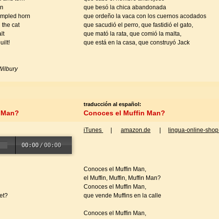
rn
que besó la chica abandonada
rumpled horn
que ordeño la vaca con los cuernos acodados
 the cat
que sacudió el perro, que fastidió el gato,
lt
que mató la rata, que comió la malta,
ilt!
que está en la casa, que construyó Jack
Wilbury
traducción al español:
 Man?
Conoces el Muffin Man?
iTunes
|
amazon.de
|
lingua-online-shop
00:00
/
00:00
Conoces el Muffin Man,
el Muffin, Muffin, Muffin Man?
Conoces el Muffin Man,
eet?
que vende Muffins en la calle
Conoces el Muffin Man,