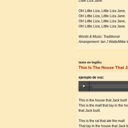
Little Liza Jane.
Oh! Little Liza, Little Liza Jane,
Oh! Little Liza, Little Liza Jane.
Oh! Little Liza, Little Liza Jane,
Oh! Little Liza, Little Liza Jane.
Words & Music: Traditional
Arrangement: Ian J Watts/Mike 
texto en Inglés:
This Is The House That J
ejemplo de voz:
This is the house that Jack built
This is the malt that lay in the h
that Jack built.
This is the rat that ate the malt
That lay in the house that Jack bu