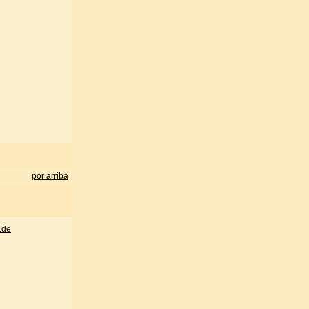
por arriba
.de