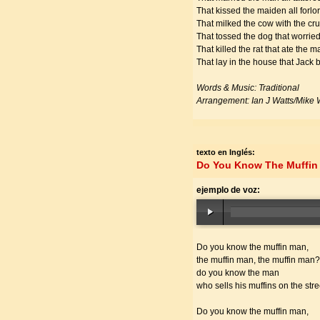
That kissed the maiden all forlo
That milked the cow with the c
That tossed the dog that worried
That killed the rat that ate the ma
That lay in the house that Jack bu
Words & Music: Traditional
Arrangement: Ian J Watts/Mike 
texto en Inglés:
Do You Know The Muffin
ejemplo de voz:
Do you know the muffin man,
the muffin man, the muffin man?
do you know the man
who sells his muffins on the str
Do you know the muffin man,