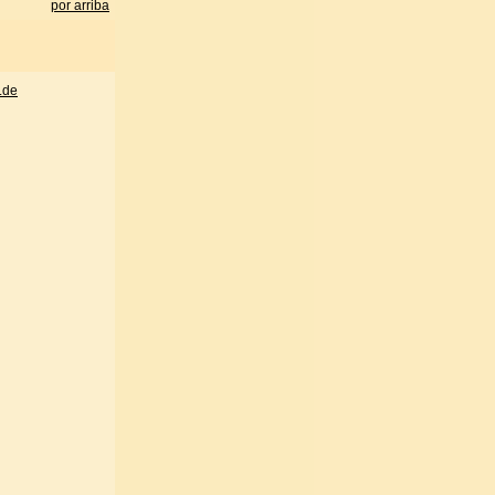
por arriba
.de