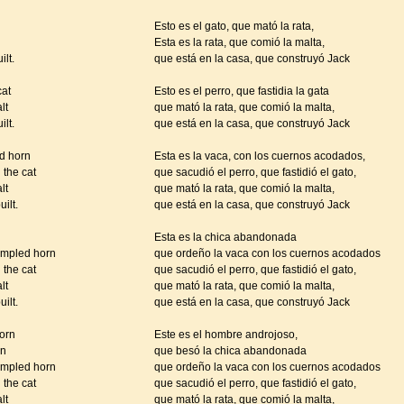
Esto es el gato, que mató la rata,
Esta es la rata, que comió la malta,
ilt.
que está en la casa, que construyó Jack
cat
Esto es el perro, que fastidia la gata
lt
que mató la rata, que comió la malta,
ilt.
que está en la casa, que construyó Jack
ed horn
Esta es la vaca, con los cuernos acodados,
 the cat
que sacudió el perro, que fastidió el gato,
lt
que mató la rata, que comió la malta,
ilt.
que está en la casa, que construyó Jack
Esta es la chica abandonada
rumpled horn
que ordeño la vaca con los cuernos acodados
 the cat
que sacudió el perro, que fastidió el gato,
lt
que mató la rata, que comió la malta,
ilt.
que está en la casa, que construyó Jack
torn
Este es el hombre androjoso,
rn
que besó la chica abandonada
rumpled horn
que ordeño la vaca con los cuernos acodados
 the cat
que sacudió el perro, que fastidió el gato,
lt
que mató la rata, que comió la malta,