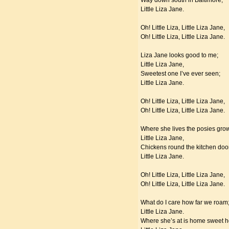
Way down south in Baltimore;
Little Liza Jane.
Oh! Little Liza, Little Liza Jane,
Oh! Little Liza, Little Liza Jane.
Liza Jane looks good to me;
Little Liza Jane,
Sweetest one I’ve ever seen;
Little Liza Jane.
Oh! Little Liza, Little Liza Jane,
Oh! Little Liza, Little Liza Jane.
Where she lives the posies gro
Little Liza Jane,
Chickens round the kitchen doo
Little Liza Jane.
Oh! Little Liza, Little Liza Jane,
Oh! Little Liza, Little Liza Jane.
What do I care how far we roam
Little Liza Jane.
Where she’s at is home sweet 