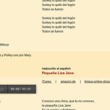
Surkey lo quitó del fogón
Surkey lo quitó del fogón
Todos se fueron
Surkey lo quitó del fogón
Surkey lo quitó del fogón
Surkey lo quitó del fogón
Todos se fueron
Wilbury
 y Polley uno por Mary.
traducción al español:
Pequeña Liza Jane
iTunes
|
amazon.de
|
lingua-online-shop
00:00
/
00:00
;
Conozco una chica, que tu no conoces,
la pequeña Liza Jane